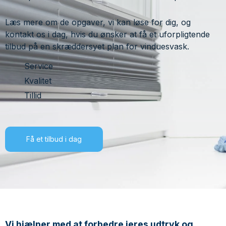
Læs mere om de opgaver, vi kan løse for dig, og
kontakt os i dag, hvis du ønsker at få et uforpligtende
tilbud på en skræddersyet plan for vinduesvask.
Service
Kvalitet
Tillid
Få et tilbud i dag
Vi hjælper med at forbedre jeres udtryk og