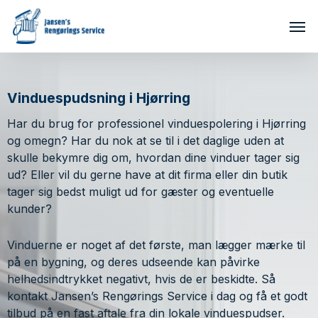
Skip
Men
to
main
content
Vinduespudsning i Hjørring
Har du brug for professionel vinduespolering i Hjørring
og omegn? Har du nok at se til i det daglige uden at
skulle bekymre dig om, hvordan dine vinduer tager sig
ud? Eller vil du gerne have at dit firma eller din butik
tager sig bedst muligt ud for gæster og eventuelle
kunder?
Vinduerne er noget af det første, man lægger mærke til
på en bygning, og deres udseende kan påvirke
helhedsindtrykket negativt, hvis de er beskidte. Så
kontakt Jansen’s Rengørings Service i dag og få et godt
tilbud på en fast aftale fra din lokale vinduespudser.