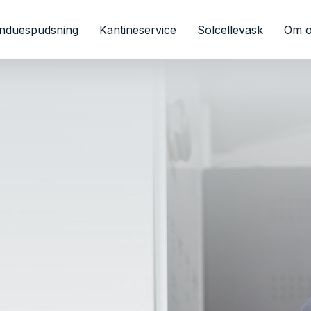
induespudsning
Kantineservice
Solcellevask
Om 