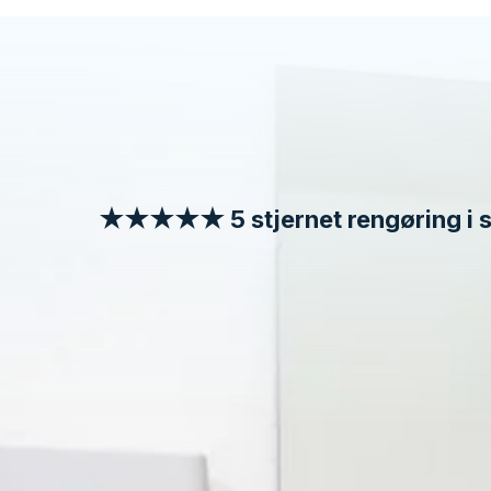
★★★★★ 5 stjernet rengøring i 
Jansen’s Rengøringsser