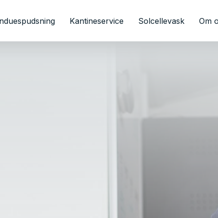
induespudsning
Kantineservice
Solcellevask
Om 