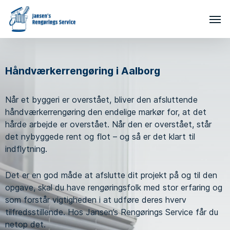
Skip
Men
to
main
content
Håndværkerrengøring i Aalborg
Når et byggeri er overstået, bliver den afsluttende
håndværkerrengøring den endelige markør for, at det
hårde arbejde er overstået. Når den er overstået, står
det nybyggede rent og flot – og så er det klart til
indflytning.
Det er en god måde at afslutte dit projekt på og til den
opgave, skal du have rengøringsfolk med stor erfaring og
som forstår vigtigheden i at udføre deres hverv
tilfredsstillende. Hos Jansen’s Rengørings Service får du
netop det.