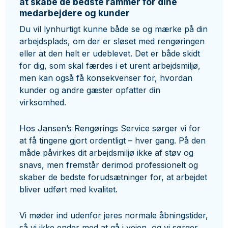
at skabe de bedste rammer for dine
medarbejdere og kunder
Du vil lynhurtigt kunne både se og mærke på din
arbejdsplads, om der er sløset med rengøringen
eller at den helt er udeblevet. Det er både skidt
for dig, som skal færdes i et urent arbejdsmiljø,
men kan også få konsekvenser for, hvordan
kunder og andre gæster opfatter din
virksomhed.
Hos Jansen’s Rengørings Service sørger vi for
at få tingene gjort ordentligt – hver gang. På den
måde påvirkes dit arbejdsmiljø ikke af støv og
snavs, men fremstår derimod professionelt og
skaber de bedste forudsætninger for, at arbejdet
bliver udført med kvalitet.
Vi møder ind udenfor jeres normale åbningstider,
så vi ikke ender med at gå i vejen, og vi sørger