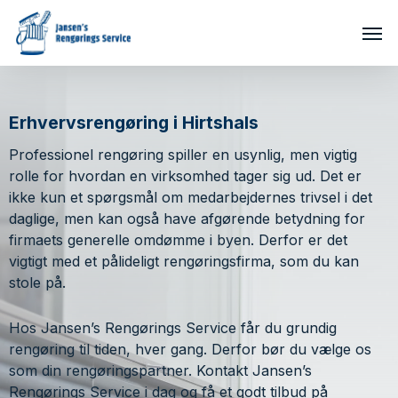
Skip
Men
to
main
content
Erhvervsrengøring i Hirtshals
Professionel rengøring spiller en usynlig, men vigtig
rolle for hvordan en virksomhed tager sig ud. Det er
ikke kun et spørgsmål om medarbejdernes trivsel i det
daglige, men kan også have afgørende betydning for
firmaets generelle omdømme i byen. Derfor er det
vigtigt med et pålideligt rengøringsfirma, som du kan
stole på.
Hos Jansen’s Rengørings Service får du grundig
rengøring til tiden, hver gang. Derfor bør du vælge os
som din rengøringspartner. Kontakt Jansen’s
Rengørings Service i dag og få et godt tilbud på