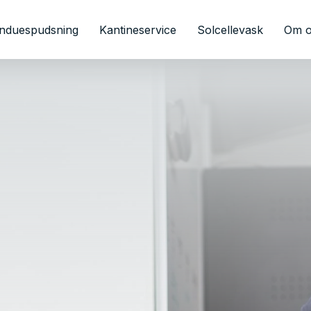
induespudsning
Kantineservice
Solcellevask
Om 