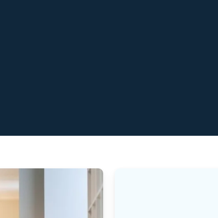
ele Nordjylland – men har intet ønske om at blive større e
der forstår vigtigheden og værdien af god og stabil rengørin
 klinikker, boligforeninger eller andre former for erhverv.
 som er ansvarlig for at sætte medarbejdere på opgaven med 
ygtige fagfolk i området, som også er fleksible i forhold til
ligtende tilbud