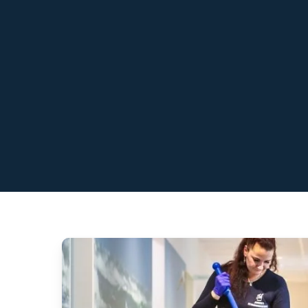
Vi tilbyder professionel erhvervsrengøring i h
ved vi, at vi kan levere varen til alle kunder, 
rengøring for offentlige institutioner, kontorer,
Hos os taler du altid direkte med en af ejerne,
rengøringsopgave for netop dig. Vi har allerede d
hvor vi ikke forstyrrer dit personale.
Få et uforp