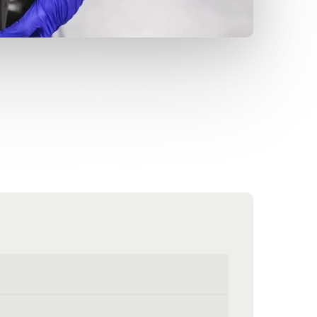
21 45 46 06
jansens@jansens.dk